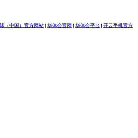
球（中国）官方网站
|
华体会官网
|
华体会平台
|
开云手机官方