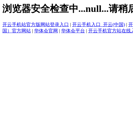
浏览器安全检查中...null...请稍
开云手机站官方版网站登录入口
|
开云手机入口_开云(中国)
|
开
国）官方网站
|
华体会官网
|
华体会平台
|
开云手机官方站在线