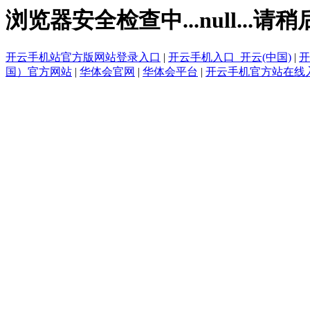
浏览器安全检查中...null...请稍
开云手机站官方版网站登录入口
|
开云手机入口_开云(中国)
|
开
国）官方网站
|
华体会官网
|
华体会平台
|
开云手机官方站在线