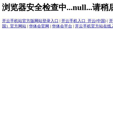
浏览器安全检查中...null...请稍
开云手机站官方版网站登录入口
|
开云手机入口_开云(中国)
|
开
国）官方网站
|
华体会官网
|
华体会平台
|
开云手机官方站在线