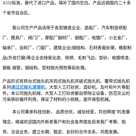
A532标准，替代了进口产品，填补了国内空白。产品远销国内二十多
个省市自治区。
我公司生产产品适用于各型铸造企业、造船厂、汽车制造修配
厂、模具厂、阀门厂，摩配厂钢材厂、钢瓶厂、电镀厂、小五金厂、
轴承厂、齿轮厂、门窗厂、建筑企业(钢结构、石材表面处理，橡胶制
品(外皮打磨)等企业去除氧化皮、除锈、毛刺飞边、型砂、电镀喷漆、
钢板.钢管，钢结构、型材抛光预热等前处理。
产品形式有转台式抛丸机吊钩式抛丸机吊链式抛丸机、覆带式抛丸机
系列
通过式抛丸清理机
，大型人工打砂房，混砂机，及叶轮叶片等配
件。本公司抛丸机械、大型人工打砂房都自带除尘设备，防范灰尘的
污染铁砂循环利用，保证了材料的小损耗，是环保型机械。
本公司秉承科技创新， 品质创优，诚信经营，共创辉煌”的发展
理念，竭诚欢迎国内外新老客户和社会各界朋友前来我厂考察、指
导、洽谈业务，建立长期、稳定、友好的合作关系，共图发展。