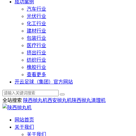
成功案例
汽车行业
光伏行业
化工行业
建材行业
包装行业
医疗行业
挤出行业
纺织行业
橡胶行业
查看更多
开云足球（集团）官方网站
全站搜索
陕西抛丸机
西安抛丸机
陕西抛丸清理机
网站首页
关于我们
关于我们