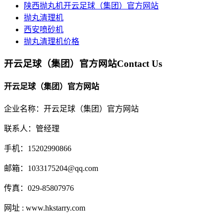
陕西抛丸机开云足球（集团）官方网站
抛丸清理机
西安喷砂机
抛丸清理机价格
开云足球（集团）官方网站
Contact Us
开云足球（集团）官方网站
企业名称：开云足球（集团）官方网站
联系人：管经理
手机：15202990866
邮箱：1033175204@qq.com
传真：029-85807976
网址 : www.hkstarry.com